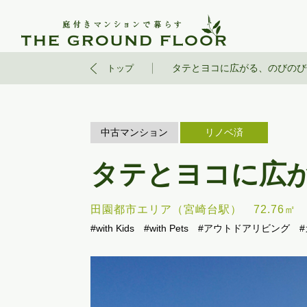
タテとヨコに広がる、のびのび
トップ
中古マンション
リノベ済
タテとヨコに広
田園都市エリア（宮崎台駅）
72.76㎡
#with Kids
#with Pets
#アウトドアリビング