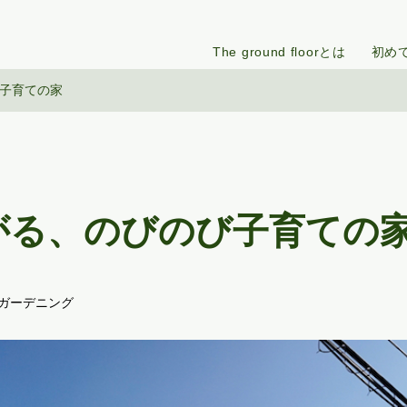
The ground floorとは
初め
子育ての家
がる、のびのび子育ての
#ガーデニング