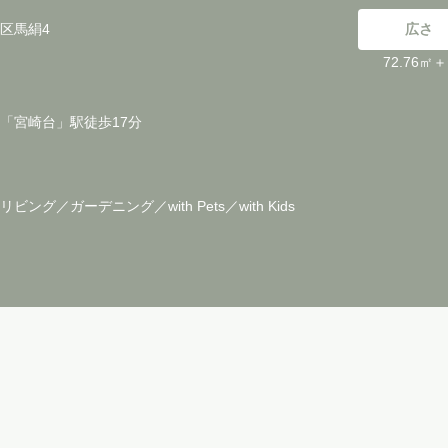
区馬絹4
広さ
72.76㎡
「宮崎台」駅徒歩17分
ビング／ガーデニング／with Pets／with Kids