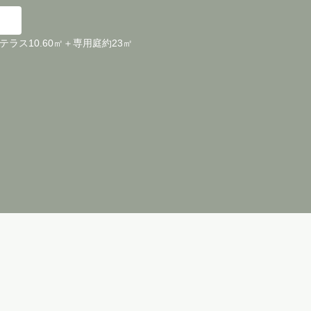
＋テラス10.60㎡＋専用庭約23㎡