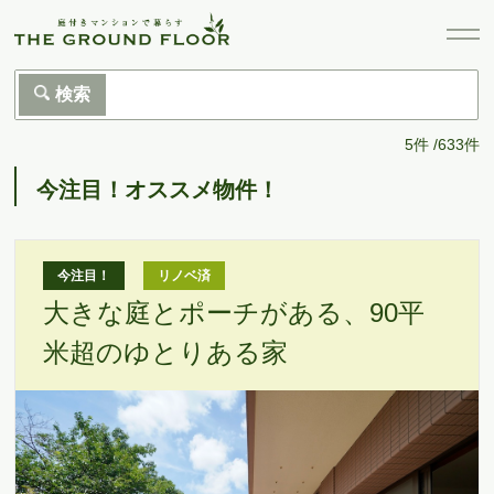
検索
5件 /
633
件
今注目！オススメ物件！
今注目！
リノベ済
大きな庭とポーチがある、90平
米超のゆとりある家