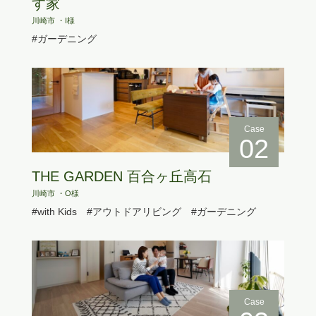
す家
川崎市 ・I様
#ガーデニング
Case
02
THE GARDEN 百合ヶ丘高石
川崎市 ・O様
#with Kids
#アウトドアリビング
#ガーデニング
Case