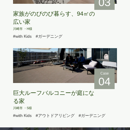
03
家族がのびのび暮らす、94㎡の
広い家
川崎市 ・H様
#with Kids
#ガーデニング
Case
04
巨大ルーフバルコニーが庭にな
る家
川崎市 ・S様
#with Kids
#アウトドアリビング
#ガーデニング