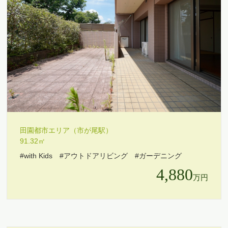
田園都市エリア（市が尾駅）
91.32㎡
#with Kids
#アウトドアリビング
#ガーデニング
4,880
万円