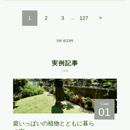
1
2
3
127
>
...
5件 /
633
件
実例記事
CASE
Case
01
庭いっぱいの植物とともに暮ら