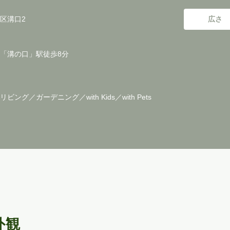
区溝口2
広さ
「溝の口」駅徒歩8分
ビング／ガーデニング／with Kids／with Pets
外観