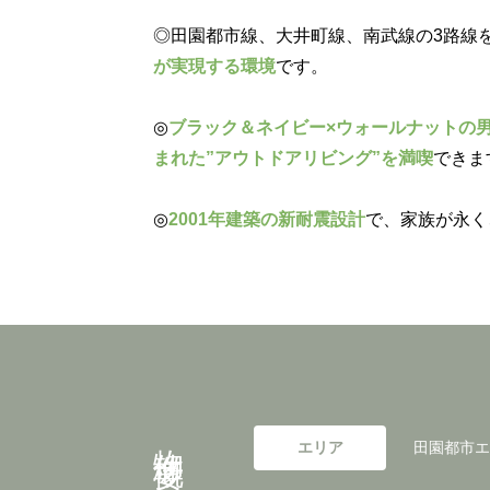
◎田園都市線、大井町線、南武線の3路線
が実現する環境
です。
◎
ブラック＆ネイビー×ウォールナットの
まれた”アウトドアリビング”を満喫
できま
◎
2001年建築の新耐震設計
で、家族が永く
物件概要
エリア
田園都市エ