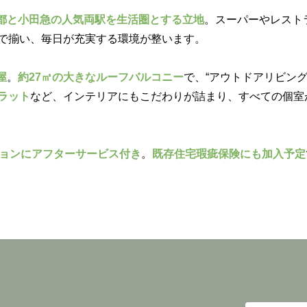
都と小田急の人気両駅を生活圏とする立地
。スーパーやレスト
で揃い、毎日が充実する環境が整います。
屋
。
約27㎡の大きなルーフバルコニー
で、“アウトドアリビング
ラット
など、インテリアにもこだわりが詰まり、すべての個室
ョンにアフターサービス付き
。
既存住宅瑕疵保険にも加入予定