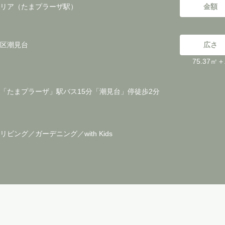
リア（たまプラーザ駅）
金額
区潮見台
広さ
75.37
「たまプラーザ」駅バス15分「潮見台」停徒歩2分
ビング／ガーデニング／with Kids