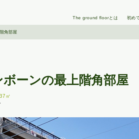
The ground floorとは
初め
階角部屋
ンボーンの最上階角部屋
.37㎡
グ