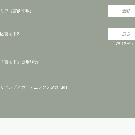
リア（宮前平駅）
金額
区宮前平2
広さ
78.16㎡
「宮前平」徒歩10分
ビング／ガーデニング／with Kids