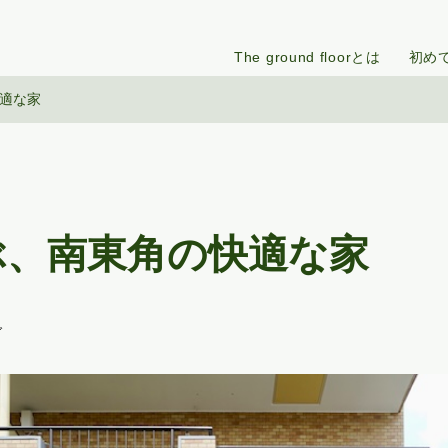
The ground floorとは
初め
適な家
ぶ、南東角の快適な家
グ