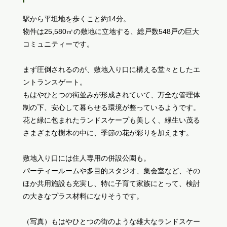
駅から平坦地を歩くこと約14分。
物件は25,580㎡の敷地に立地する、総戸数548戸の巨大
コミュニティーです。
まず圧倒されるのが、敷地入り口に構える堂々としたエ
ントランスゲート。
もはやひとつの街並みが形成されていて、万全な管理体
制の下、安心して暮らせる環境が整っているようです。
花と緑に包まれたランドスケープも美しく、緑生い茂る
さまざまな樹木の中に、季節の花が彩りを加えます。
敷地入り口には住人専用の併設公園も。
パーティールームや多目的スタジオ、集会室など、その
ほか共用施設も充実し、特に子育て家族にとって、検討
の大きなプラス材料になりそうです。
（写真）もはやひとつの街のような雄大なランドスケー