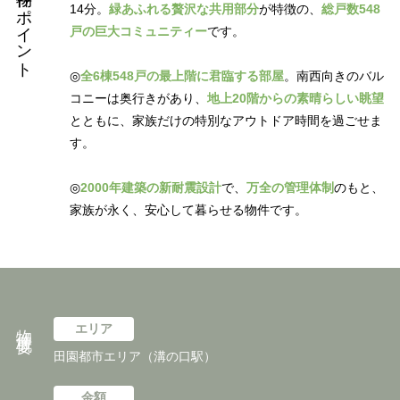
物件のポイント
14分。
緑あふれる贅沢な共用部分
が特徴の、
総戸数548
戸の巨大コミュニティー
です。
◎
全6棟548戸の最上階に君臨する部屋
。南西向きのバル
コニーは奥行きがあり、
地上20階からの素晴らしい眺望
とともに、家族だけの特別なアウトドア時間を過ごせま
す。
◎
2000年建築の新耐震設計
で、
万全の管理体制
のもと、
家族が永く、安心して暮らせる物件です。
物件概要
エリア
田園都市エリア（溝の口駅）
金額