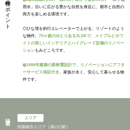
物件のポイント
用水」沿いに広がる豊かな自然を身近に、都市と自然の
両方を楽しめる環境です。
◎ひな壇を斜行エレベーターで上がる、リゾートのよう
な物件。
75㎡超のゆとりある3LDKで、メイプルとホワ
イトの美しいインテリアとハイグレード設備のリノベー
ション
もみどころです。
◎
1998年建築の新耐震設計で、リノベーションにアフタ
ーサービス保証付き
。家族が永く、安心して暮らせる物
件です。
物件概要
エリア
田園都市エリア（溝の口駅）