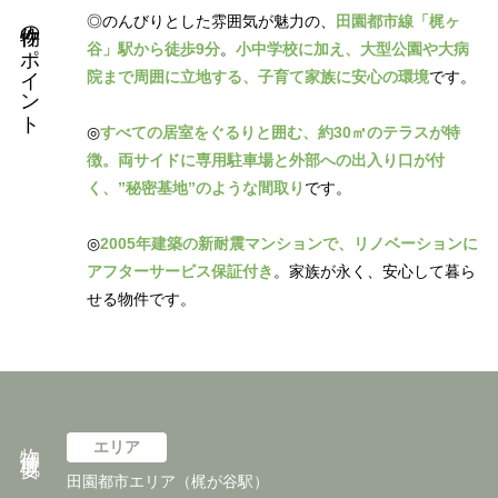
物件のポイント
◎のんびりとした雰囲気が魅力の、
田園都市線「梶ヶ
谷」駅から徒歩9分
。
小中学校に加え、大型公園や大病
院まで周囲に立地する、子育て家族に安心の環境
です。
◎
すべての居室をぐるりと囲む、約30㎡のテラスが特
徴。両サイドに専用駐車場と外部への出入り口が付
く、”秘密基地”のような間取り
です。
◎
2005年建築の新耐震マンションで、リノベーションに
アフターサービス保証付き
。家族が永く、安心して暮ら
せる物件です。
物件概要
エリア
田園都市エリア（梶が谷駅）