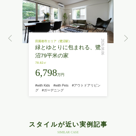
2026.08.06
田園都市エリア（鷺沼駅）
緑とゆとりに包まれる、鷺
沼79平米の家
78.82㎡
6,798
万円
#with Kids
#with Pets
#アウトドアリビン
グ
#ガーデニング
スタイルが近い実例記事
SIMILAR CASE