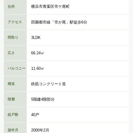
横浜市青葉区市ケ尾町
住所
アクセス
田園都市線「市が尾」駅徒歩6分
間取り
3LDK
広さ
66.24㎡
バルコニー
11.60㎡
構造
鉄筋コンクリート造
階層
5階建4階部分
総戸数
40戸
築年月
2000年2月