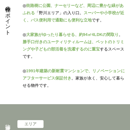
物件のポイント
◎
街路樹に公園、ナーセリーなど、周辺に豊かな緑があ
ふれる
「野川エリア」の入り口。
スーパーや小学校が近
く、バス便利用で通勤にも便利な立地
です。
◎
大家族がゆったり暮らせる、約94㎡4LDKの間取り
。
勝手口付きのユーティリティルームは、ペットのトリミ
ングや子どもの部活着を洗濯するのに重宝
するスペース
です。
◎
1991年建築の新耐震マンションで、リノベーションに
アフターサービス保証付き
。家族が永く、安心して暮ら
せる物件です。
物件概要
エリア