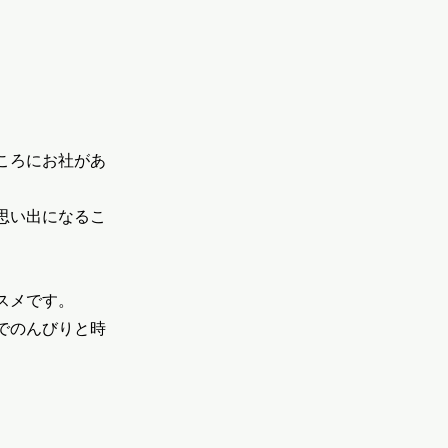
。
ころにお社があ
思い出になるこ
スメです。
でのんびりと時