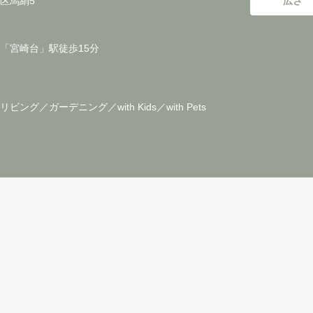
区馬絹5
広さ
「宮崎台」駅徒歩15分
ビング／ガーデニング／with Kids／with Pets