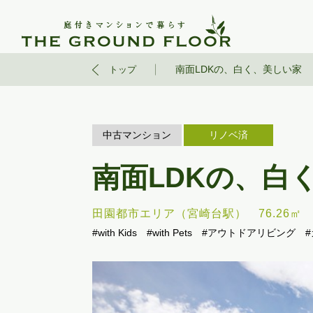
南面LDKの、白く、美しい家
トップ
中古マンション
リノベ済
南面LDKの、白
田園都市エリア（宮崎台駅）
76.26㎡
#with Kids
#with Pets
#アウトドアリビング