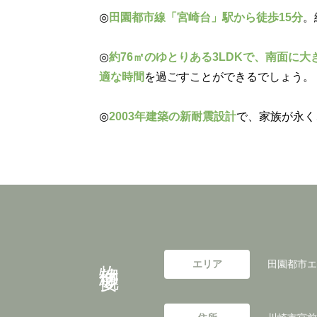
◎
田園都市線「宮崎台」駅から徒歩15分
。
◎
約76㎡のゆとりある3LDKで、南面に
適な時間
を過ごすことができるでしょう。
◎
2003年建築の新耐震設計
で、家族が永く
物件概要
エリア
田園都市エ