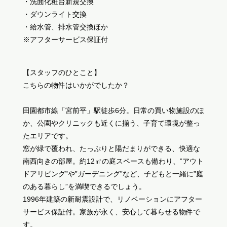
・洗面化粧台新規交換
・ダウンライト交換
・給水管、排水管交換ほか
※アフターサービス保証付
【スタッフのひとこと】
こちらの物件はいかがでしたか？
田園都市線「宮前平」駅徒歩6分。日常の買い物施設のほ
か、公園やクリニックも近くに揃う、子育て環境が整っ
たエリアです。
窓が緑で覆われ、たっぷりと陽だまりができる、快適な
南西向きの部屋。約12㎡の庭スペースも備わり、”アウト
ドアリビング”や”ガーデニング”など、子どもと一緒に”庭
のある暮らし”を満喫できるでしょう。
1996年建築の新耐震設計で、リノベーションにアフター
サービス保証付。家族が永く、安心して暮らせる物件で
す。