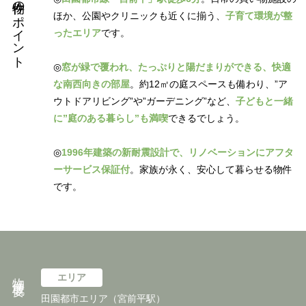
物件のポイント
ほか、公園やクリニックも近くに揃う、
子育て環境が整
ったエリア
です。
◎
窓が緑で覆われ、たっぷりと陽だまりができる、快適
な南西向きの部屋
。約12㎡の庭スペースも備わり、”ア
ウトドアリビング”や”ガーデニング”など、
子どもと一緒
に”庭のある暮らし”も満喫
できるでしょう。
◎
1996年建築の新耐震設計で、リノベーションにアフタ
ーサービス保証付
。家族が永く、安心して暮らせる物件
です。
物件概要
エリア
田園都市エリア（宮前平駅）