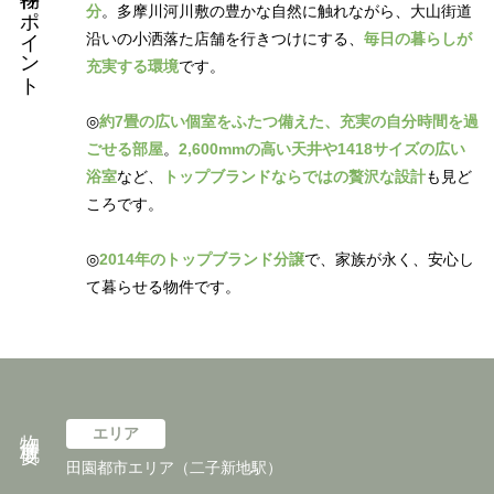
物件のポイント
分
。多摩川河川敷の豊かな自然に触れながら、大山街道
沿いの小洒落た店舗を行きつけにする、
毎日の暮らしが
充実する環境
です。
◎
約7畳の広い個室をふたつ備えた、充実の自分時間を過
ごせる部屋
。
2,600mmの高い天井や1418サイズの広い
浴室
など、
トップブランドならではの贅沢な設計
も見ど
ころです。
◎
2014年のトップブランド分譲
で、家族が永く、安心し
て暮らせる物件です。
物件概要
エリア
田園都市エリア（二子新地駅）