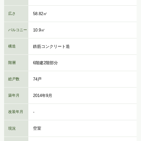
広さ
58.82㎡
バルコニー
10.9㎡
構造
鉄筋コンクリート造
階層
6階建2階部分
総戸数
74戸
築年月
2014年9月
改装年月
-
空室
現況