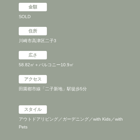
金額
SOLD
住所
川崎市高津区二子3
広さ
58.82㎡＋バルコニー10.9㎡
アクセス
田園都市線「二子新地」駅徒歩5分
スタイル
アウトドアリビング／ガーデニング／with Kids／with
Pets