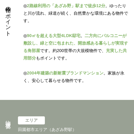
物件のポイント
◎
2路線利用の「あざみ野」駅まで徒歩12分
。ゆったり
と川が流れ、緑道が続く、自然豊かな環境にある物件で
す。
◎
90㎡を超える大型4LDK邸宅
。
二方向にバルコニーが
敷設し、緑と空に包まれた、開放感ある暮らしが実現す
る角部屋
です。約200世帯の大規模物件で、
充実した共
用部分
もポイントです。
◎
2004年建築の新耐震ブランドマンション
。家族が永
く、安心して暮らせる物件です。
物件概要
エリア
田園都市エリア（あざみ野駅）