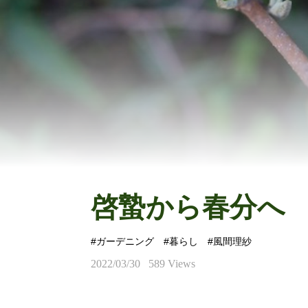
啓蟄から春分へ
#ガーデニング
#暮らし
#風間理紗
2022/03/30
589 Views