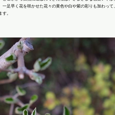
、一足早く花を咲かせた花々の黄色や白や紫の彩りも加わって
ます。