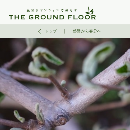
啓蟄から春分へ
トップ