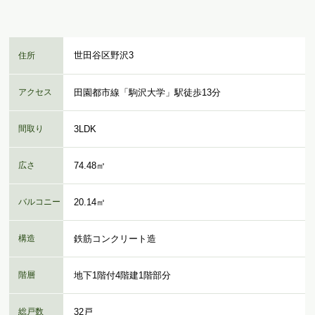
世田谷区野沢3
住所
アクセス
田園都市線「駒沢大学」駅徒歩13分
間取り
3LDK
広さ
74.48㎡
バルコニー
20.14㎡
構造
鉄筋コンクリート造
階層
地下1階付4階建1階部分
総戸数
32戸