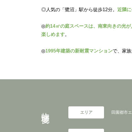
◎人気の「鷺沼」駅から徒歩12分。
近隣に
◎
約14㎡の庭スペースは、南東向きの光が
楽しめます
。
◎
1995年建築の新耐震マンション
で、家族
物件概要
エリア
田園都市エ