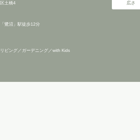
区土橋4
広さ
「鷺沼」駅徒歩12分
ビング／ガーデニング／with Kids