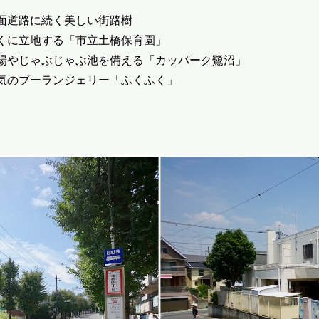
面道路に続く美しい街路樹
くに立地する「市立土橋保育園」
場やじゃぶじゃぶ池を備える「カッパーク鷺沼」
気のブーランジェリー「ふくふく」