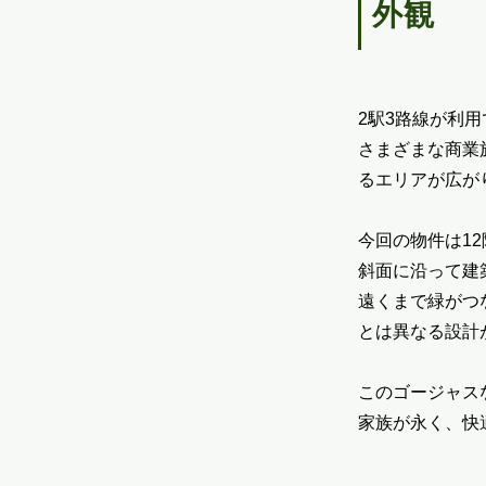
外観
2駅3路線が利
さまざまな商業
るエリアが広が
今回の物件は1
斜面に沿って建
遠くまで緑がつ
とは異なる設計
このゴージャス
家族が永く、快