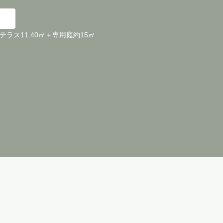
＋テラス11.40㎡＋専用庭約15㎡