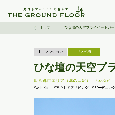
ひな壇の天空プライベートガー
トップ
中古マンション
リノベ済
ひな壇の天空プ
田園都市エリア（溝の口駅）
75.03㎡
#with Kids
#アウトドアリビング
#ガーデニン