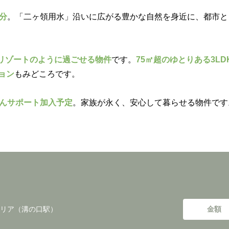
分
。「二ヶ領用水」沿いに広がる豊かな自然を身近に、都市と
リゾートのように過ごせる物件
です。
75㎡超のゆとりある3LD
ョン
もみどころです。
しんサポート加入予定
。家族が永く、安心して暮らせる物件です
リア（溝の口駅）
金額