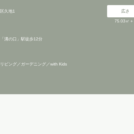
区久地1
広さ
75.03㎡
「溝の口」駅徒歩12分
ビング／ガーデニング／with Kids