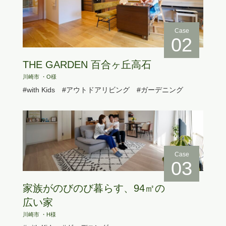
Case
02
THE GARDEN 百合ヶ丘高石
川崎市 ・O様
#with Kids
#アウトドアリビング
#ガーデニング
Case
03
家族がのびのび暮らす、94㎡の
広い家
川崎市 ・H様