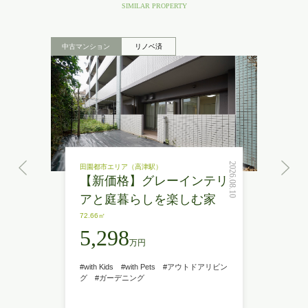
SIMILAR PROPERTY
中古マンション
リノベ済
2026.08.10
田園都市エリア（高津駅）
【新価格】グレーインテリ
アと庭暮らしを楽しむ家
72.66㎡
5,298
万円
#with Kids
#with Pets
#アウトドアリビン
グ
#ガーデニング