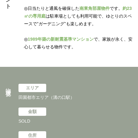
◎日当たりと通風を確保した
南東角部屋物件
です。
約23
㎡の専用庭
は駐車場としても利用可能で、ゆとりのスペ
ースで”ガーデニング”も楽しめます。
◎
1989年築の新耐震基準マンション
で、家族が永く、安
心して暮らせる物件です。
物件概要
エリア
田園都市エリア（溝の口駅）
金額
SOLD
住所