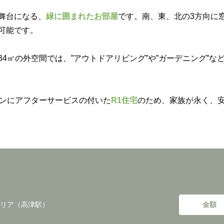
舞台になる、
緑に囲まれたお部屋
です。南、東、北の3方向に
可能です。
計約34㎡の外空間では、”アウトドアリビング”や”ガーデニング”な
ンにアフターサービスの付いた
R1住宅
のため、家族が永く、
リア（高津駅）
金額