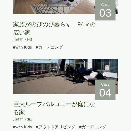
Case
03
家族がのびのび暮らす、94㎡の
広い家
川崎市 ・H様
#with Kids
#ガーデニング
Case
04
巨大ルーフバルコニーが庭にな
る家
川崎市 ・S様
#with Kids
#アウトドアリビング
#ガーデニング