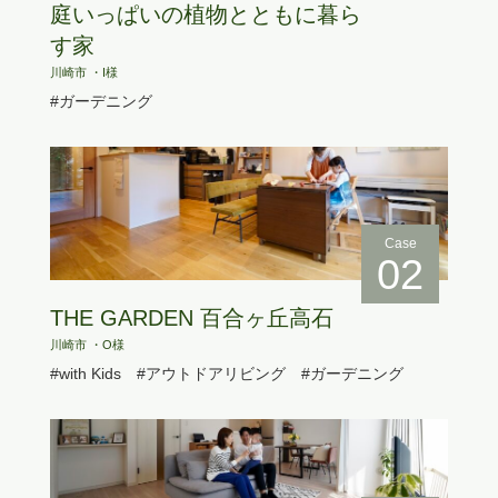
庭いっぱいの植物とともに暮ら
す家
川崎市 ・I様
#ガーデニング
Case
02
THE GARDEN 百合ヶ丘高石
川崎市 ・O様
#with Kids
#アウトドアリビング
#ガーデニング