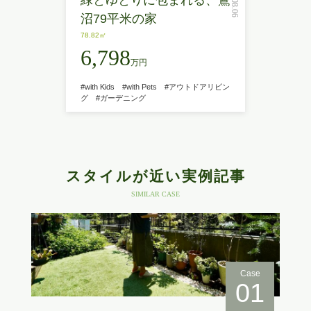
沼79平米の家
78.82㎡
6,798
万円
#with Kids
#with Pets
#アウトドアリビン
グ
#ガーデニング
スタイルが近い実例記事
SIMILAR CASE
Case
01