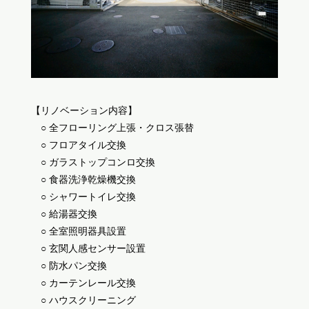
【リノベーション内容】
○ 全フローリング上張・クロス張替
○ フロアタイル交換
○ ガラストップコンロ交換
○ 食器洗浄乾燥機交換
○ シャワートイレ交換
○ 給湯器交換
○ 全室照明器具設置
○ 玄関人感センサー設置
○ 防水パン交換
○ カーテンレール交換
○ ハウスクリーニング