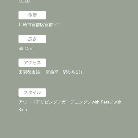
SOLD
住所
川崎市宮前区宮前平2
広さ
69.13㎡
アクセス
田園都市線 「宮前平」駅徒歩5分
スタイル
アウトドアリビング／ガーデニング／with Pets／with
Kids