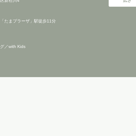
区新石川4
広さ
「たまプラーザ」駅徒歩11分
with Kids