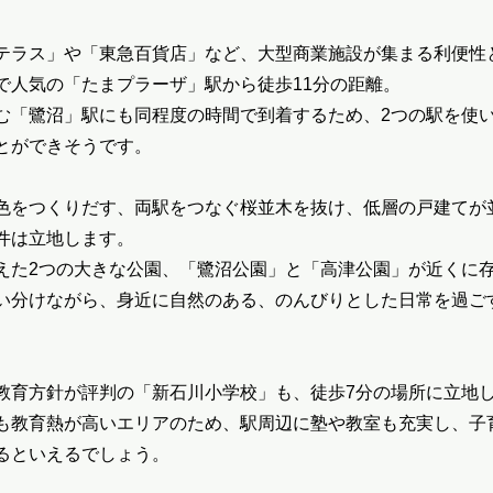
テラス」や「東急百貨店」など、大型商業施設が集まる利便性
で人気の「たまプラーザ」駅から徒歩11分の距離。
む「鷺沼」駅にも同程度の時間で到着するため、2つの駅を使
とができそうです。
色をつくりだす、両駅をつなぐ桜並木を抜け、低層の戸建てが
件は立地します。
えた2つの大きな公園、「鷺沼公園」と「高津公園」が近くに
い分けながら、身近に自然のある、のんびりとした日常を過ご
教育方針が評判の「新石川小学校」も、徒歩7分の場所に立地
も教育熱が高いエリアのため、駅周辺に塾や教室も充実し、子
るといえるでしょう。