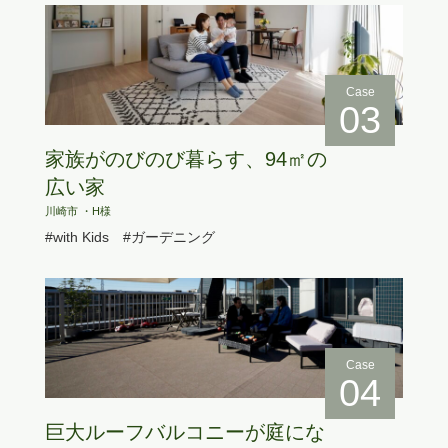
Case
03
家族がのびのび暮らす、94㎡の
広い家
川崎市 ・H様
#with Kids
#ガーデニング
Case
04
巨大ルーフバルコニーが庭にな