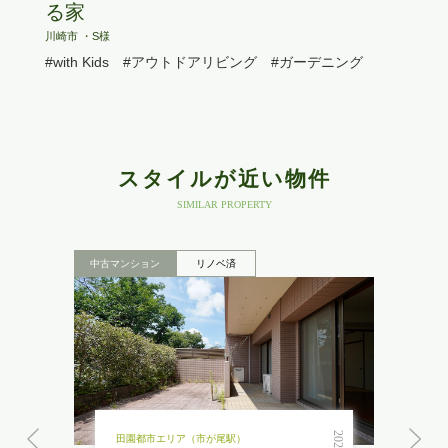
る家
川崎市 ・S様
#with Kids
#アウトドアリビング
#ガーデニング
スタイルが近い物件
SIMILAR PROPERTY
中古マンション
リノベ済
田園都市エリア（市が尾駅）