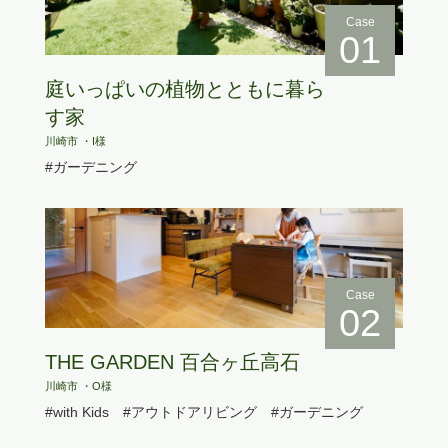
Case
01
庭いっぱいの植物とともに暮ら
す家
川崎市 ・I様
#ガーデニング
Case
02
THE GARDEN 百合ヶ丘高石
川崎市 ・O様
#with Kids
#アウトドアリビング
#ガーデニング