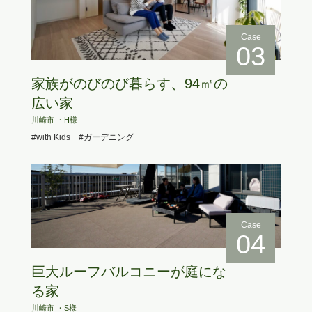
Case
03
家族がのびのび暮らす、94㎡の
広い家
川崎市 ・H様
#with Kids
#ガーデニング
Case
04
巨大ルーフバルコニーが庭にな
る家
川崎市 ・S様