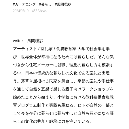
#ガーデニング
#暮らし
#風間理紗
2024/07/10
457 Views
writer：風間理紗
アーティスト / 室礼家 / 食農教育家 大学で社会学を学
び、世界全体が幸福になるためには暮らしだ。そんな気
づきから住宅メーカーに就職、理想の暮らし方を模索す
る中、日本の伝統的な暮らしの文化である室礼と出逢
う。茅葺き屋根の古民家を舞台に、季節の室礼や手仕事
を通して自然を五感で感じる親子向けワークショップを
始めたことから始まり、小学校における教科連携食農教
育プログラム制作と実践も重ねる。ヒトが自然の一部と
して今を存分に暮らせば暮らすほど自然も豊かになる暮
らしの文化の共創と継承に力を注いでいる。