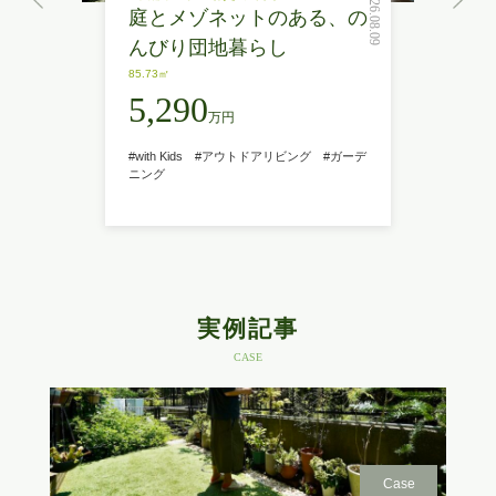
2026.08.09
庭とメゾネットのある、の
んびり団地暮らし
85.73㎡
5,290
万円
#with Kids
#アウトドアリビング
#ガーデ
ニング
実例記事
CASE
Case