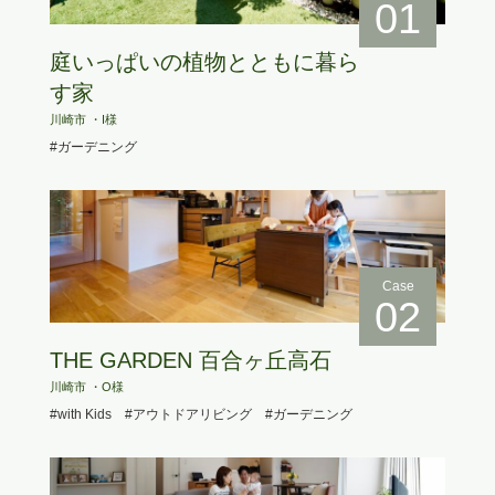
01
庭いっぱいの植物とともに暮ら
す家
川崎市 ・I様
#ガーデニング
Case
02
THE GARDEN 百合ヶ丘高石
川崎市 ・O様
#with Kids
#アウトドアリビング
#ガーデニング