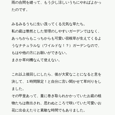
雨の合間を縫って、もう少し涼しいうちにやればよかっ
たのです。
みるみるうちに生い茂ってくる元気な草たち。
私の庭は整然とした管理のしやすいガーデンではなく、
あっちからもこっちからも可愛い宿根草が生えてくるよ
うなナチュラルな（ワイルドな！？）ガーデンなので、
もはや他の方にお願いができない。
まさか草刈機なんて使えない。
これ以上後回しにしたら、後が大変なことになると意を
決して、１時間限定！と自分に言い聞かせて草刈りをし
ました。
その甲斐あって、蔓に巻き取られかかっていたお庭の植
物たちは救出され、思わぬところで咲いていた可愛いお
花に出会えたりと素敵な時間でもありました。