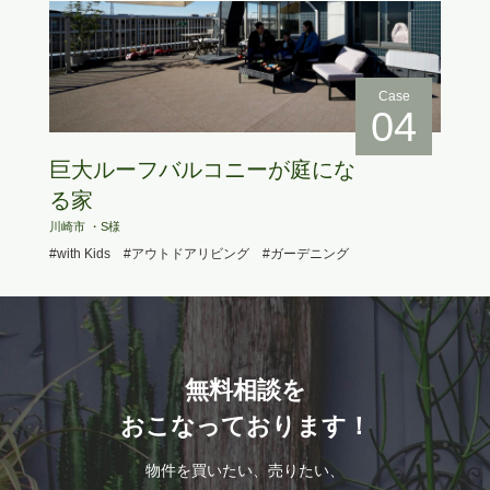
Case
04
巨大ルーフバルコニーが庭にな
る家
川崎市 ・S様
#with Kids
#アウトドアリビング
#ガーデニング
無料相談を
おこなっております！
物件を買いたい、売りたい、