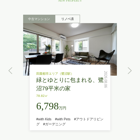
NEW PROPERTY
中古マンション
リノベ済
2026.08.06
田園都市エリア（鷺沼駅）
緑とゆとりに包まれる、鷺
沼79平米の家
78.82㎡
6,798
万円
#with Kids
#with Pets
#アウトドアリビン
グ
#ガーデニング