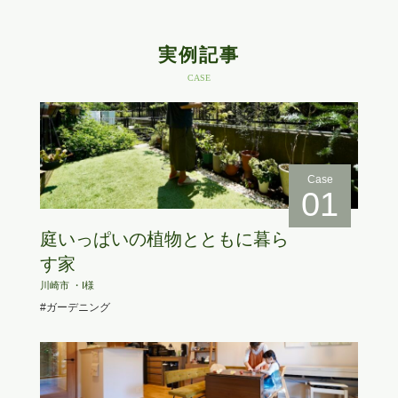
実例記事
CASE
Case
01
庭いっぱいの植物とともに暮ら
す家
川崎市 ・I様
#ガーデニング