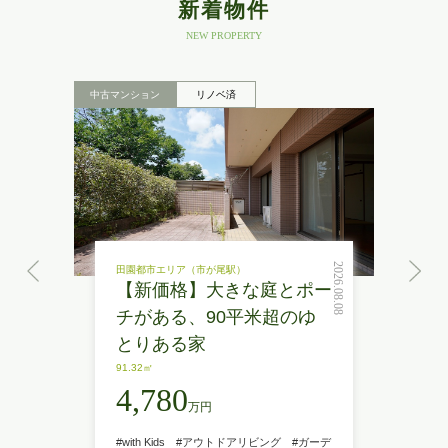
新着物件
NEW PROPERTY
中古マンション
リノベ済
2026.08.08
田園都市エリア（市が尾駅）
【新価格】大きな庭とポー
チがある、90平米超のゆ
とりある家
91.32㎡
4,780
万円
#with Kids
#アウトドアリビング
#ガーデ