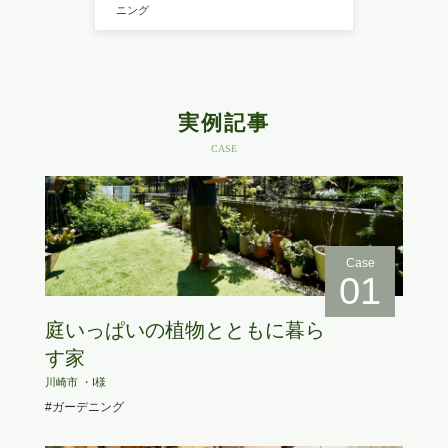
ニング
実例記事
CASE
Case
01
庭いっぱいの植物とともに暮ら
す家
川崎市 ・I様
#ガーデニング