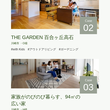
Case
02
THE GARDEN 百合ヶ丘高石
川崎市 ・O様
#with Kids
#アウトドアリビング
#ガーデニング
Case
03
家族がのびのび暮らす、94㎡の
広い家
川崎市 ・H様