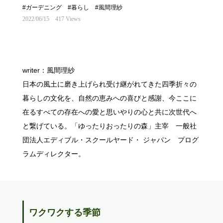
#ガーデニング
#暮らし
#風間理紗
2022/06/15
417 Views
writer：風間理紗
日本の風土に磨き上げられ受け継がれてきた四季折々の
暮らしの文化を、自然の恵みへの喜びと感謝、今ここに
在るすべての存在への愛と思いやりの心と共に次世代へ
と繋げている。「ゆったりおったりの森」主宰 一般社
団法人エディブル・スクールヤード・ ジャパン プログ
ラムディレクター。
ワクワクする季節