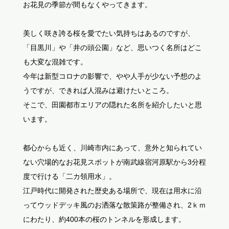
お花見の季節が間もなくやってきます。
美しく咲き誇る桜を愛でたい気持ちはあるのですが、
「目黒川」や「井の頭公園」など、思いつく名所はどこ
も大変な混雑です。
今年は新型コロナの影響で、やや人手が少ない予想のよ
うですが、できれば人混みは避けたいところ。
そこで、田園都市エリアの隠れた名所を紹介したいと思
います。
都心からも近く、川崎市内にあって、意外と知られてい
ない穴場的なお花見スポットが南武線宿河原駅から3分程
度で行ける「二カ領用水」。
江戸時代に開発された歴史ある場所で、現在は用水に沿
ってウッドデッキ風のお洒落な散策路が整備され、2ｋｍ
にわたり、約400本の桜のトンネルを形成します。