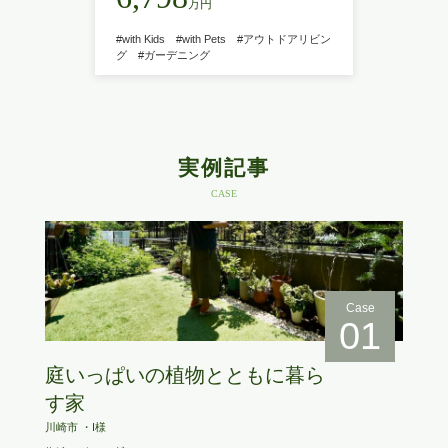
万円
#with Kids
#with Pets
#アウトドアリビン
グ
#ガーデニング
実例記事
CASE
Case
01
庭いっぱいの植物とともに暮ら
す家
川崎市 ・I様