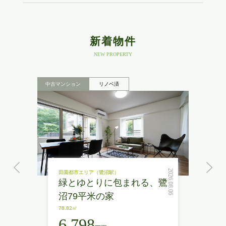
新着物件
NEW PROPERTY
中古マンション
リノベ済
2026.08.06
田園都市エリア（鷺沼駅）
緑とゆとりに包まれる、鷺
沼79平米の家
78.82㎡
6,798