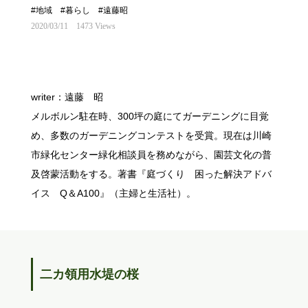
#地域
#暮らし
#遠藤昭
2020/03/11
1473 Views
writer：遠藤 昭
メルボルン駐在時、300坪の庭にてガーデニングに目覚
め、多数のガーデニングコンテストを受賞。現在は川崎
市緑化センター緑化相談員を務めながら、園芸文化の普
及啓蒙活動をする。著書『庭づくり 困った解決アドバ
イス Q＆A100』（主婦と生活社）。
二カ領用水堤の桜