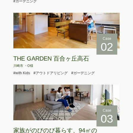
#ガーデニング
Case
02
THE GARDEN 百合ヶ丘高石
川崎市 ・O様
#with Kids
#アウトドアリビング
#ガーデニング
Case
03
家族がのびのび暮らす、94㎡の