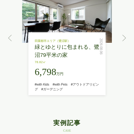
2026.08.06
田園都市エリア（鷺沼駅）
緑とゆとりに包まれる、鷺
沼79平米の家
78.82㎡
6,798
万円
#with Kids
#with Pets
#アウトドアリビン
グ
#ガーデニング
実例記事
CASE