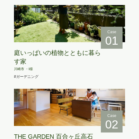
Case
01
庭いっぱいの植物とともに暮ら
す家
川崎市 ・I様
#ガーデニング
Case
02
THE GARDEN 百合ヶ丘高石