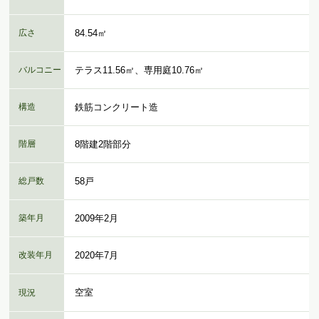
広さ
84.54㎡
バルコニー
テラス11.56㎡、専用庭10.76㎡
構造
鉄筋コンクリート造
階層
8階建2階部分
総戸数
58戸
築年月
2009年2月
改装年月
2020年7月
空室
現況