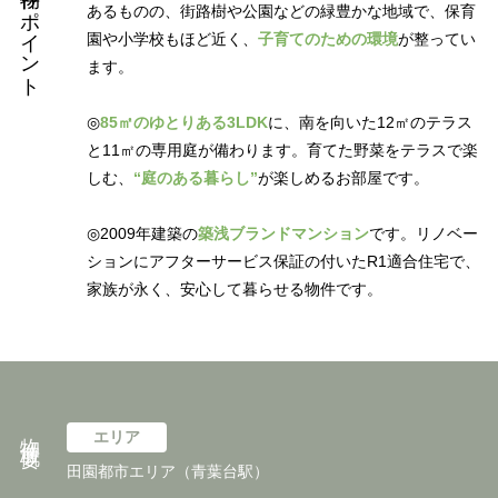
物件のポイント
あるものの、街路樹や公園などの緑豊かな地域で、保育
園や小学校もほど近く、
子育てのための環境
が整ってい
ます。
◎
85㎡のゆとりある3LDK
に、南を向いた12㎡のテラス
と11㎡の専用庭が備わります。育てた野菜をテラスで楽
しむ、
“庭のある暮らし”
が楽しめるお部屋です。
◎2009年建築の
築浅ブランドマンション
です。リノベー
ションにアフターサービス保証の付いたR1適合住宅で、
家族が永く、安心して暮らせる物件です。
物件概要
エリア
田園都市エリア（青葉台駅）