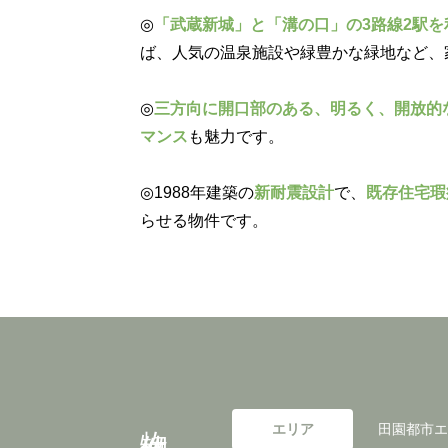
◎
「武蔵新城」と「溝の口」の3路線2駅を
ば、人気の温泉施設や緑豊かな緑地など、
◎
三方向に開口部のある、明るく、開放的
マンス
も魅力です。
◎1988年建築の
新耐震設計
で、
既存住宅瑕
らせる物件です。
物件概要
エリア
田園都市エ