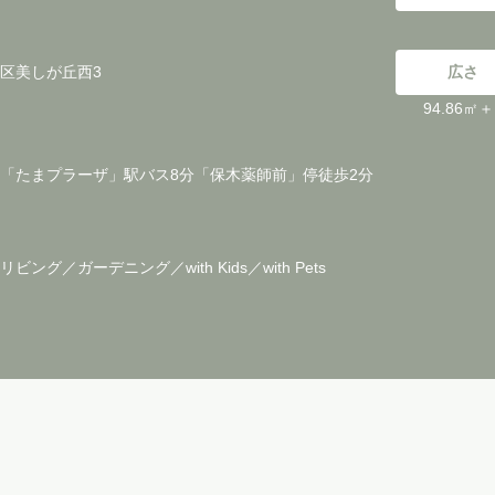
区美しが丘西3
広さ
94.86
「たまプラーザ」駅バス8分「保木薬師前」停徒歩2分
ビング／ガーデニング／with Kids／with Pets