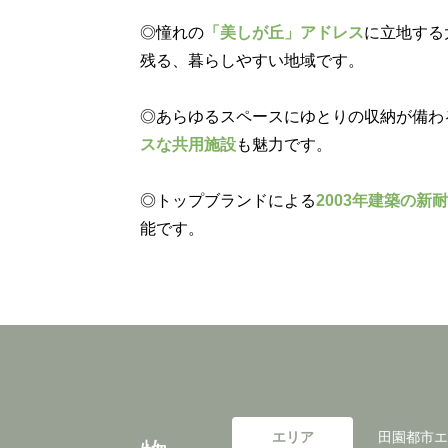
◎憧れの
「美しが丘」アドレス
に立地する
残る、暮らしやすい地域です。
◎あらゆるスペースにゆとりの収納が備わ
スな共用施設
も魅力です。
◎トップブランドによる
2003年建築の新
能です。
物件概要
エリア
田園都市エ