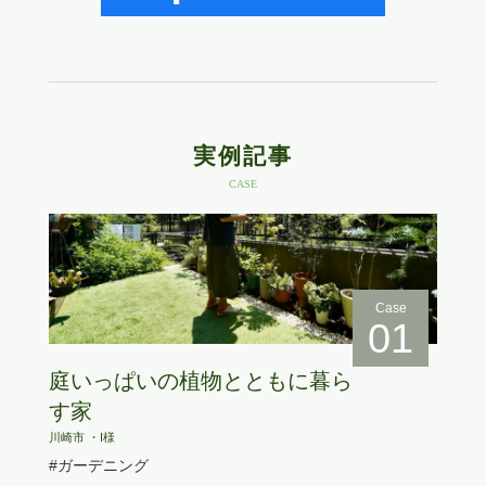
実例記事
CASE
Case
01
庭いっぱいの植物とともに暮ら
す家
川崎市 ・I様
#ガーデニング