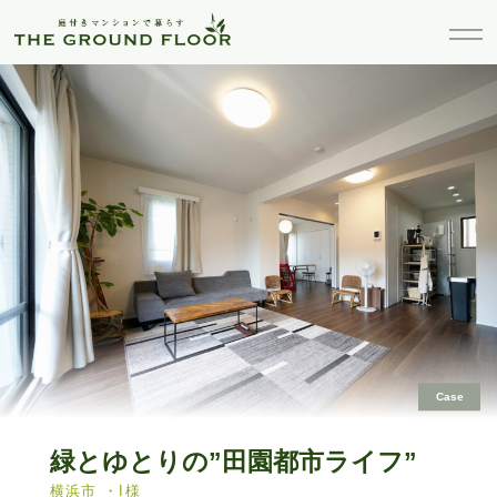
Case
緑とゆとりの”田園都市ライフ”
横浜市 ・I様