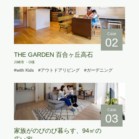
Case
02
THE GARDEN 百合ヶ丘高石
川崎市 ・O様
#with Kids
#アウトドアリビング
#ガーデニング
Case
03
家族がのびのび暮らす、94㎡の