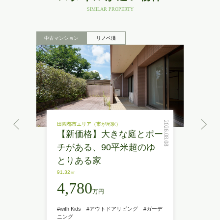
SIMILAR PROPERTY
中古マンション
リノベ済
2026.08.08
田園都市エリア（市が尾駅）
【新価格】大きな庭とポー
チがある、90平米超のゆ
とりある家
91.32㎡
4,780
万円
#with Kids
#アウトドアリビング
#ガーデ
ニング