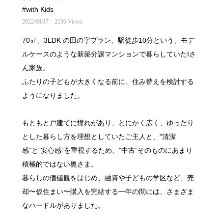
#with Kids
2022/08/17
2136 Views
70㎡、3LDK の田の字プラン、駅徒歩10分という、モデ
ルケースのような新築分譲マンションで暮らしていたIさ
ん家族。
ふたりの子どもが大きくなる前に、住み替えを検討する
ようになりました。
もともと戸建てに憧れがあり、とにかく広く、ゆったり
とした暮らし方を理想としていたご主人と、”清潔
感”と”安心感”を重視するため、”中古”そのものにあまり
積極的ではない奥さま。
暮らしの価値観をはじめ、融資や子どもの学区など、売
却〜仮住まい〜購入を完結する一年の間には、さまざま
なハードルがありました。