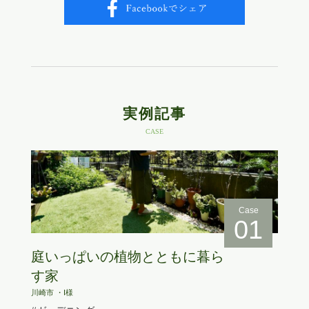
実例記事
CASE
Case
01
庭いっぱいの植物とともに暮ら
す家
川崎市 ・I様