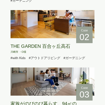
#ガーデニング
Case
02
THE GARDEN 百合ヶ丘高石
川崎市 ・O様
#with Kids
#アウトドアリビング
#ガーデニング
Case
03
家族がのびのび暮らす、94㎡の