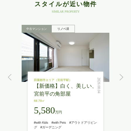
スタイルが近い物件
SIMILAR PROPERTY
中古マンション
リノベ済
2026.08.04
田園都市エリア（宮前平駅）
【新価格】白く、美しい、
宮前平の角部屋
68.79㎡
5,580
万円
#with Kids
#with Pets
#アウトドアリビン
グ
#ガーデニング