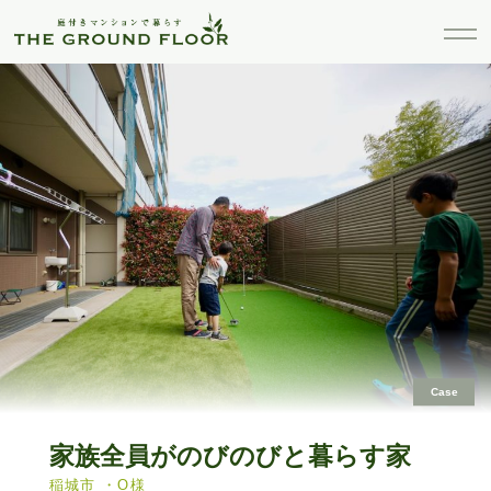
Case
家族全員がのびのびと暮らす家
稲城市 ・O様