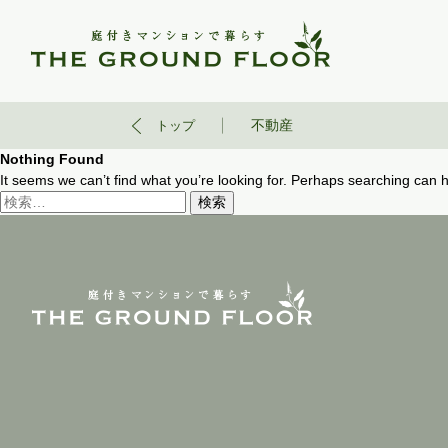
不動産
トップ
Nothing Found
It seems we can’t find what you’re looking for. Perhaps searching can h
検
索: